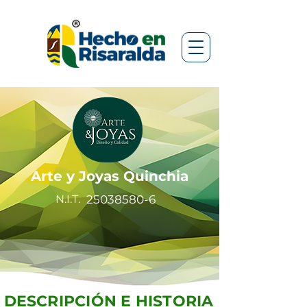
Arte y Joyas Quinchia
N.I.T.
25038580-6
DESCRIPCIÓN E HISTORIA