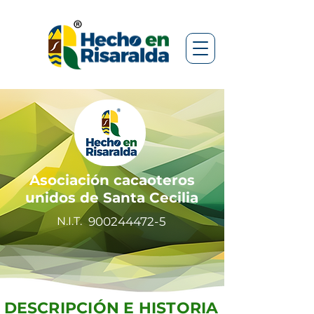
Asociación cacaoteros
unidos de Santa Cecilia
N.I.T.
900244472-5
DESCRIPCIÓN E HISTORIA