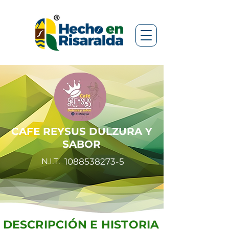
CAFE REYSUS DULZURA Y
SABOR
N.I.T.
1088538273-5
DESCRIPCIÓN E HISTORIA