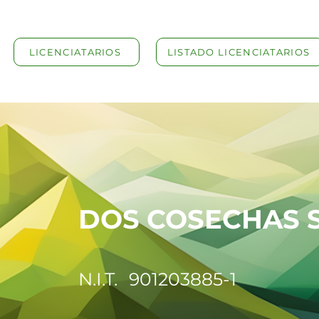
LICENCIATARIOS
LISTADO LICENCIATARIOS
DOS COSECHAS S
N.I.T.
901203885-1