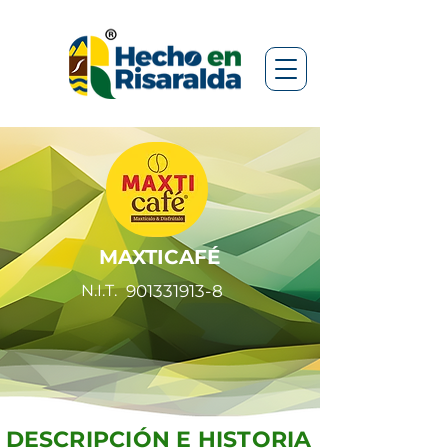
MAXTICAFÉ
N.I.T.
901331913-8
DESCRIPCIÓN E HISTORIA