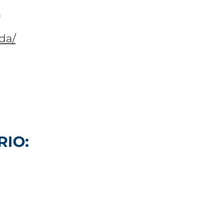
m
da/
RIO: