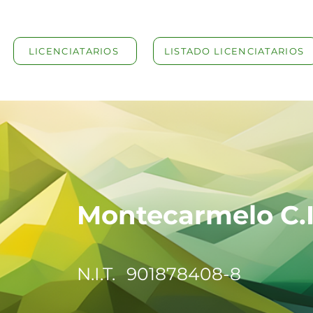
LICENCIATARIOS
LISTADO LICENCIATARIOS
Montecarmelo C.
N.I.T.
901878408-8