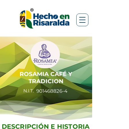
ROSAMIA CAFÉ Y
TRADICION
N.I.T.
901468826-4
DESCRIPCIÓN E HISTORIA