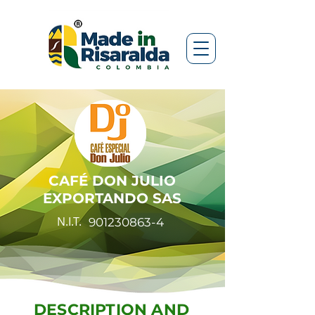
CAFÉ DON JULIO
EXPORTANDO SAS
N.I.T.
901230863-4
DESCRIPTION AND