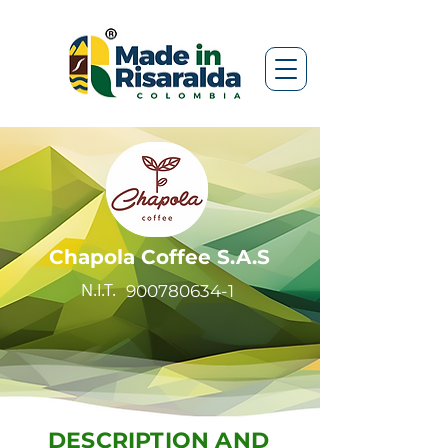
Chapola Coffee S.A.S
N.I.T.
900780634-1
DESCRIPTION AND