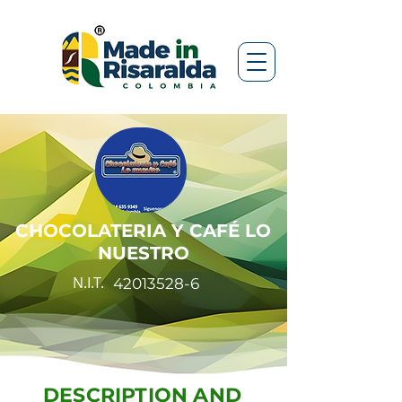
CHOCOLATERIA Y CAFÉ LO
NUESTRO
N.I.T.
42013528-6
DESCRIPTION AND