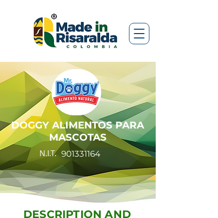
DOGGY ALIMENTOS PARA
MASCOTAS
N.I.T.
901331164
DESCRIPTION AND