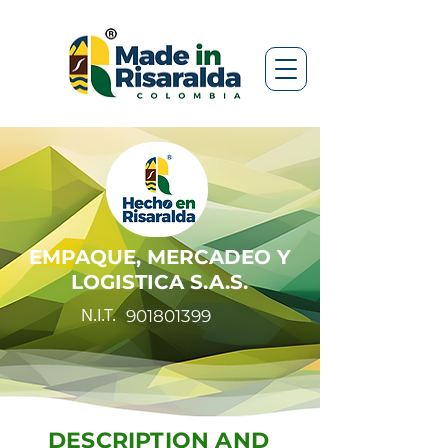
EMPAQUE, MERCADEO Y
LOGISTICA S.A.S.
N.I.T.
901801399
DESCRIPTION AND