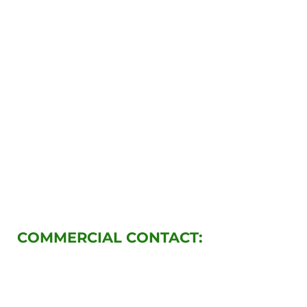
COMMERCIAL CONTACT:
empaquemercadeoylogistica
@gmail.com
https://www.instagram.com/hecho