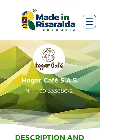
Hogar Café S.A.S.
N.I.T.
901333880-2
DESCRIPTION AND