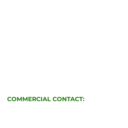
COMMERCIAL CONTACT:
info@ingeniarinoxidables.co
m
https://www.instagram.com/ingeni