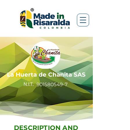
La Huerta de Chanita SAS
N.I.T.
901580549-7
DESCRIPTION AND