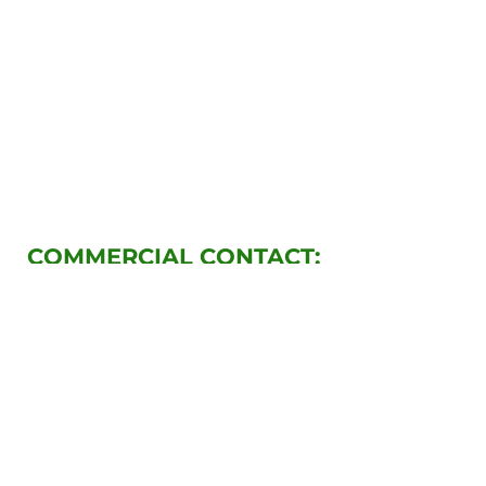
COMMERCIAL CONTACT:
lahuertadechanita@gmail.co
m
https://www.instagram.com/lahuer
tadechanita/
+57
3113330301
PEREIRA - CORREGIMIENTO