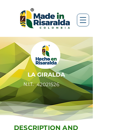
LA GIRALDA
N.I.T.
42021526
DESCRIPTION AND